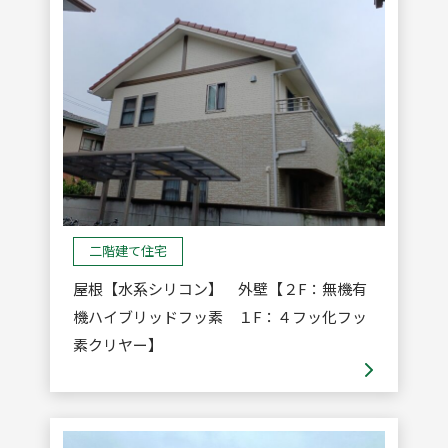
二階建て住宅
屋根【水系シリコン】 外壁【２F：無機有
機ハイブリッドフッ素 １F：４フッ化フッ
素クリヤー】