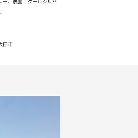
レー、表面：クールシルバ
ュ
太田市