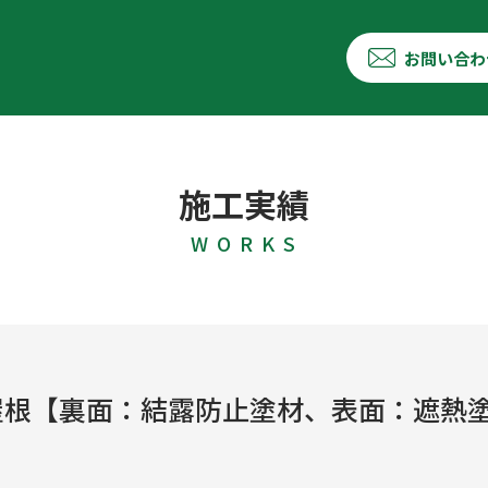
お問い合わ
施工実績
W O R K S
屋根【裏面：結露防止塗材、表面：遮熱