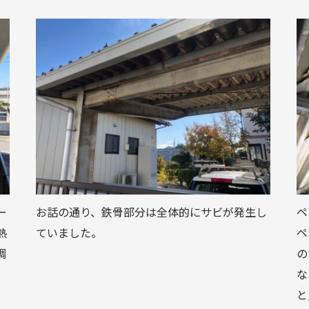
ー
お話の通り、鉄骨部分は全体的にサビが発生し
ペ
熱
ていました。
ペ
調
の
な
と