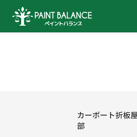
カーポート折板
部