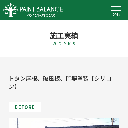
OPEN
施工実績
W O R K S
トタン屋根、破風板、門塀塗装【シリコ
ン】
BEFORE