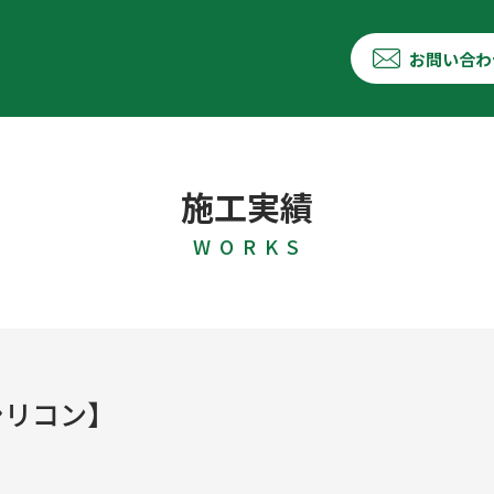
お問い合わ
施工実績
W O R K S
シリコン】